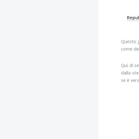
Repub
Questo g
come det
Qui di s
dalla st
se è ver