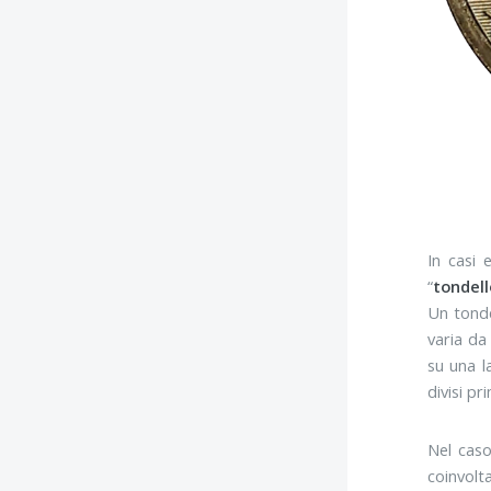
In casi 
“
tondell
Un tonde
varia da
su una l
divisi pr
Nel caso
coinvolt