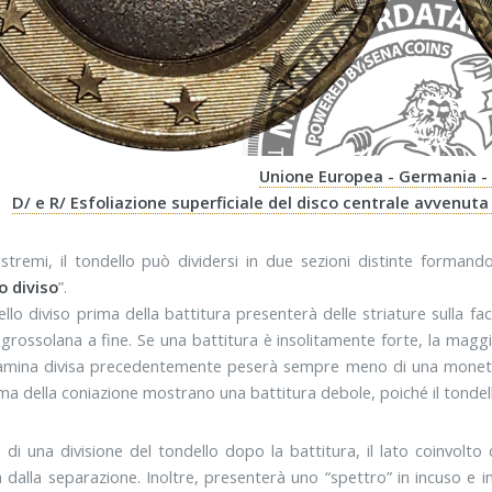
Unione Europea - Germania - 
D/ e R/ Esfoliazione superficiale del disco centrale avvenuta
estremi, il tondello può dividersi in due sezioni distinte formand
o diviso
”.
llo diviso prima della battitura presenterà delle striature sulla fa
 grossolana a fine. Se una battitura è insolitamente forte, la mag
amina divisa precedentemente peserà sempre meno di una moneta 
ima della coniazione mostrano una battitura debole, poiché il tondello 
 di una divisione del tondello dopo la battitura, il lato coinvolto 
a dalla separazione. Inoltre, presenterà uno “spettro” in incuso e i