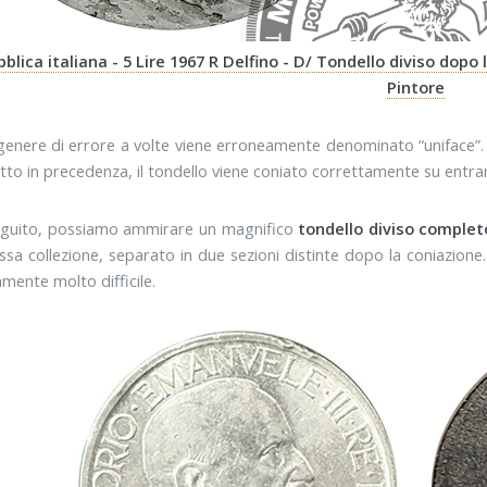
blica italiana - 5 Lire 1967 R Delfino - D/ Tondello diviso dopo
Pintore
enere di errore a volte viene erroneamente denominato “uniface”. N
to in precedenza, il tondello viene coniato correttamente su entramb
eguito, possiamo ammirare un magnifico
tondello diviso complet
essa collezione, separato in due sezioni distinte dopo la coniazione
amente molto difficile.