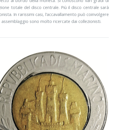
ispetto al bordo della moneta. Si conoscono vari gradi di
ne totale del disco centrale. Più il disco centrale sarà
nista. In rarissimi casi, l’accavallamento può coinvolgere
assemblaggio sono molto ricercate dai collezionisti.