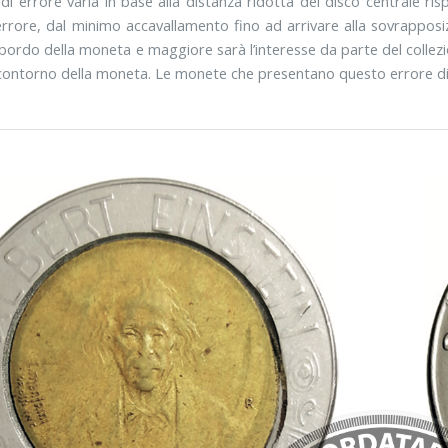
 di errore varia in base alla distanza ridotta del disco centrale r
rrore, dal minimo accavallamento fino ad arrivare alla sovrapposizio
 bordo della moneta e maggiore sarà l’interesse da parte del collezio
 contorno della moneta. Le monete che presentano questo errore di 