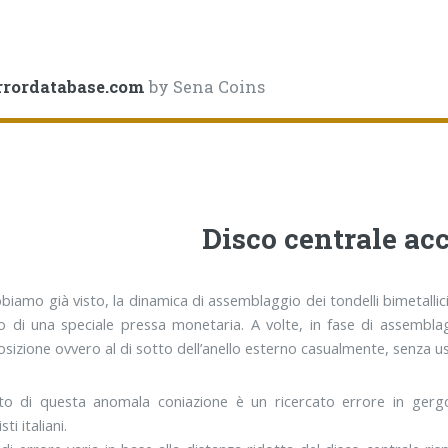
rrordatabase.com
by Sena Coins
Disco centrale ac
iamo già visto, la dinamica di assemblaggio dei tondelli bimetallici 
rno di una speciale pressa monetaria. A volte, in fase di assembla
sizione ovvero al di sotto dell’anello esterno casualmente, senza us
tato di questa anomala coniazione è un ricercato errore in ger
sti italiani.