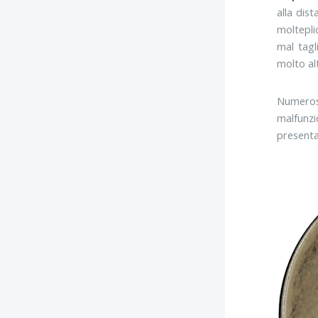
alla dist
moltepli
mal tagl
molto al
Numeros
malfunzi
presenta