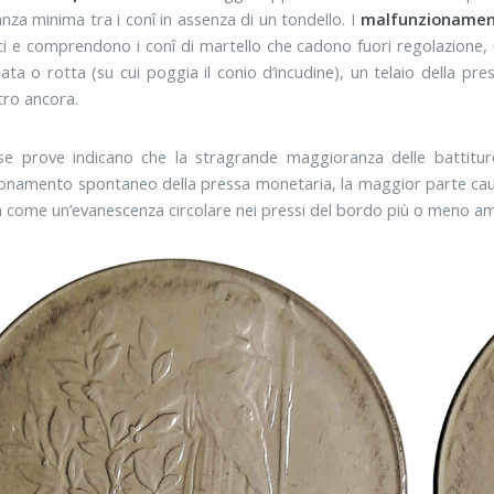
anza minima tra i conî in assenza di un tondello. I
malfunzionament
ci e comprendono i conî di martello che cadono fuori regolazione
iata o rotta (su cui poggia il conio d’incudine), un telaio della pre
tro ancora.
e prove indicano che la stragrande maggioranza delle battitur
onamento spontaneo della pressa monetaria, la maggior parte cau
 come un’evanescenza circolare nei pressi del bordo più o meno amp