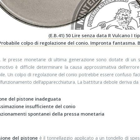
(E.B.41) 50 Lire senza data R Vulcano I ti
 Probabile colpo di regolazione del conio. Impronta fantasma.
, le presse monetarie di ultima generazione sono dotate di un s
otivo è difficile determinare la causa approssimativa dell’errore
ile. Un colpo di regolazione del conio potrebbe essere confuso fac
lfunzionamento dell’apparecchiatura. La battitura debole deriva da
ione del pistone inadeguata
ssimazione insufficiente del conio
nzionamenti spontanei della pressa monetaria
sione del pistone
è il tonnellaggio applicato a un tondello di spe