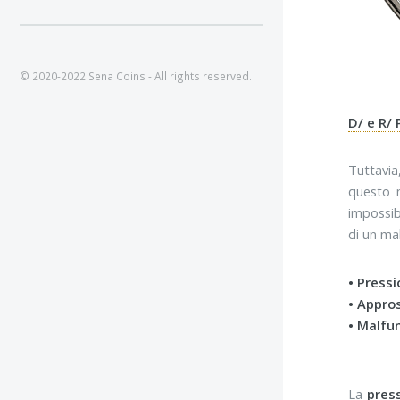
© 2020-2022 Sena Coins - All rights reserved.
D/ e R/
Tuttavia
questo m
impossib
di un ma
• Press
• Appro
• Malfu
La
pres