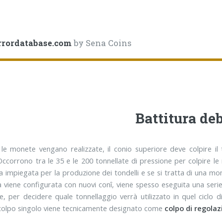
rrordatabase.com
by Sena Coins
Battitura de
́ le monete vengano realizzate, il conio superiore deve colpire il
Occorrono tra le 35 e le 200 tonnellate di pressione per colpire l
ga impiegata per la produzione dei tondelli e se si tratta di una m
a viene configurata con nuovi conî, viene spesso eseguita una se
e, per decidere quale tonnellaggio verrà utilizzato in quel ciclo 
olpo singolo viene tecnicamente designato come
colpo di regolaz