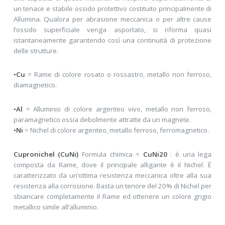
un tenace e stabile ossido protettivo costituito principalmente di
Allumina. Qualora per abrasione meccanica o per altre cause
l’ossido superficiale venga asportato, si riforma quasi
istantaneamente garantendo così una continuità di protezione
delle strutture.
•Cu
= Rame di colore rosato o rossastro, metallo non ferroso,
diamagnetico.
•Al
= Alluminio di colore argenteo vivo, metallo non ferroso,
paramagnetico ossia debolmente attratte da un magnete.
•Ni
= Nichel di colore argenteo, metallo ferroso, ferromagnetico.
Cupronichel (CuNi)
Formula chimica =
CuNi20
: è una lega
composta da Rame, dove il principale alligante è il Nichel. È
caratterizzato da un’ottima resistenza meccanica oltre alla sua
resistenza alla corrosione. Basta un tenore del 20% di Nichel per
sbiancare completamente il Rame ed ottenere un colore grigio
metallico simile all’alluminio.