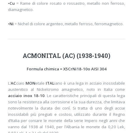
•Cu
= Rame di colore rosato o rossastro, metallo non ferroso,
diamagnetico.
•Ni
= Nichel di colore argenteo, metallo ferroso, ferromagnetico.
ACMONITAL (AC) (1938-1940)
Formula chimica = X5CrNi18-10o AISI 304
L’
AC
ciaio
MON
etale
ITAL
iano è una lega in acciaio inossidabile
austenitico al Nickelcromo amagnetico, noto in Italia come
acciaio inox 18-10
. Le caratteristiche principali di questa lega
sono la resistenza alla corrosione e la sua durezza, che limitava
notevolmente la durata dei conî. Si tratta di uno degli acciai
inossidabili più pregiati e costosi, utilizzato durante il Regno
d’Italia per coniare le monete della serie Impero negli anni che
vanno dal 1938 al 1940, per l’Albania le monete da 0,20 Lek,
0,50 Lek, 1 e 2 Lek del 1939.