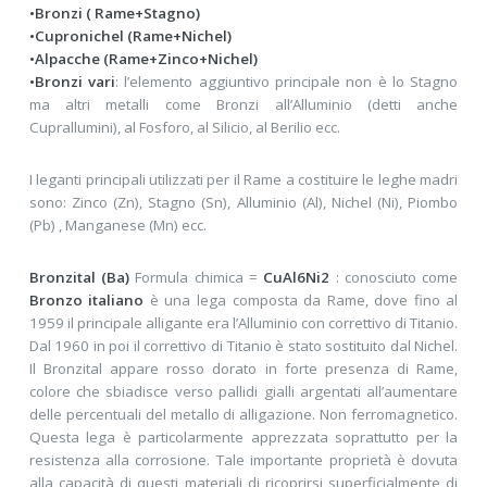
•Bronzi ( Rame+Stagno)
•Cupronichel (Rame+Nichel)
•Alpacche (Rame+Zinco+Nichel)
•Bronzi vari
: l’elemento aggiuntivo principale non è lo Stagno
ma altri metalli come Bronzi all’Alluminio (detti anche
Cuprallumini), al Fosforo, al Silicio, al Berilio ecc.
I leganti principali utilizzati per il Rame a costituire le leghe madri
sono: Zinco (Zn), Stagno (Sn), Alluminio (Al), Nichel (Ni), Piombo
(Pb) , Manganese (Mn) ecc.
Bronzital (Ba)
Formula chimica =
CuAl6Ni2
: conosciuto come
Bronzo italiano
è una lega composta da Rame, dove fino al
1959 il principale alligante era l’Alluminio con correttivo di Titanio.
Dal 1960 in poi il correttivo di Titanio è stato sostituito dal Nichel.
Il Bronzital appare rosso dorato in forte presenza di Rame,
colore che sbiadisce verso pallidi gialli argentati all’aumentare
delle percentuali del metallo di alligazione. Non ferromagnetico.
Questa lega è particolarmente apprezzata soprattutto per la
resistenza alla corrosione. Tale importante proprietà è dovuta
alla capacità di questi materiali di ricoprirsi superficialmente di