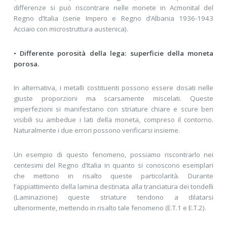
differenze si può riscontrare nelle monete in Acmonital del
Regno d’Italia (serie Impero e Regno d’Albania 1936-1943
Acciaio con microstruttura austenica).
• Differente porosità della lega: superficie della moneta
porosa.
In alternativa, i metalli costituenti possono essere dosati nelle
giuste proporzioni ma scarsamente miscelati. Queste
imperfezioni si manifestano con striature chiare e scure ben
visibili su ambedue i lati della moneta, compreso il contorno.
Naturalmente i due errori possono verificarsi insieme.
Un esempio di questo fenomeno, possiamo riscontrarlo nei
centesimi del Regno d’Italia in quanto si conoscono esemplari
che mettono in risalto queste particolarità. Durante
l’appiattimento della lamina destinata alla tranciatura dei tondelli
(Laminazione) queste striature tendono a dilatarsi
ulteriormente, mettendo in risalto tale fenomeno (E.T.1 e E.T.2).