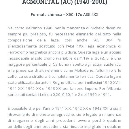
ACMONITAL (AC) (1940-2001)
Formula chimica = X6Cr17o AISI 4XX
Nel corso dell’anno 1940, per la mancanza di Nichelio divenuto
sempre più prezioso, fu necessario eliminarlo del tutto nella
composizione della lega, così anche l’AISI 304 fu
silenziosamente sostituito con l’AISI 4XX, lega economica di
Ferrocromo magnetica ancora più dura. Questa lega è un acciaio
inossidabile al solo cromo (variabile dall’11% al 30%), vi è una
maggiore percentuale di Carbonio rispetto agli acciai austenitici
e la presenza di altri elementi come Molibdeno, l’alluminio e lo
zolfo. La sua struttura è completamente ferritica. Questa lega è
stata utilizzata durante il Regno d’Italia per i millesimi 1940 XVIII,
1941 XIX, 1942 XX e 1943 XXI per la serie Impero. Per l’Albania
sono stati coniati i Lek da 0,20, 0,50, 1 e 2 del 1940 e 1941.
E’ possibile che per l’anno 1941 XIX, 1942 XX e 1943 XXI ci sia il
ritrovamento di monete amagnetiche, ciò è legato a rimanenze
di magazzino degli anni precedenti ovvero perché qualche
tondello degli anni precedenti sia rimasto impigliato in qualche