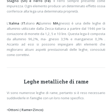
Stagno (Sn) e Ferro (Fe)
. Il Ferro sempre presente come
impurezza. Ogni elemento produce un determinato effetto ossia
conferisce alla lega una determinata proprietà.
L’
Italma
(
IT
aliano
AL
luminio
MA
gnesio) è una delle leghe di
alluminio utilizzate dalla Zecca italiana a partire dal 1946 per la
coniazione di monete da 1,2, 5 e 10 lire. Questa lega è composta
da alluminio 96,2%, ma- gnesio 3,5% e manganese 0,3% .
Accanto ad essi si possono impiegare altri elementi che
migliorano alcuni aspetti prestazionali delle leghe, conosciuti
come correttivi.
Leghe metalliche di rame
Vi sono numerose leghe di rame, pertanto si è reso necessario
suddividerle in famiglie con un loro nome specifico.
•Ottoni ( Rame+Zinco)