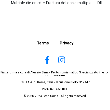
Multiple die crack = Frattura del conio multipla
DIE ER
Terms
Privacy
Piattaforma a cura di Alessio Sena - Perito numismatico Specializzato in errori
di coniazione
C.C.I.A.A. di Roma, Italia - Iscrizione ruolo N° 2447
P.IVA 16106651009
© 2020-2024 Sena Coins - All rights reserved.