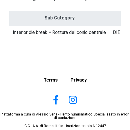
Sub Category
Interior die break = Rottura del conio centrale
DIE ERR
Terms
Privacy
Piattaforma a cura di Alessio Sena - Perito numismatico Specializzato in errori
di coniazione
C.C.I.A.A. di Roma, Italia - Iscrizione ruolo N° 2447