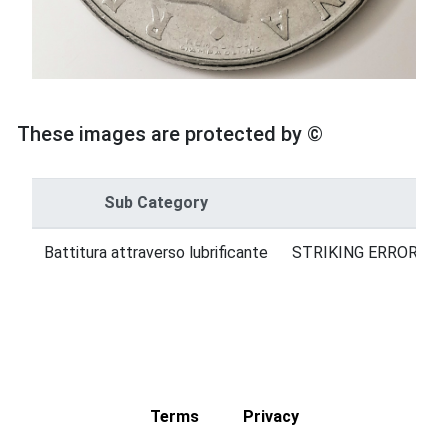
These images are protected by ©
Sub Category
Cat
Battitura attraverso lubrificante
STRIKING ERRORS = 
Terms
Privacy