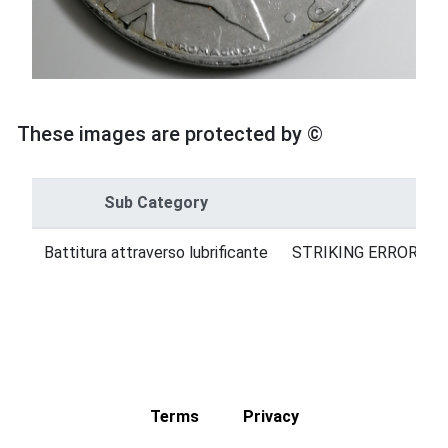
These images are protected by ©
Sub Category
Cat
Battitura attraverso lubrificante
STRIKING ERRORS = 
Terms
Privacy