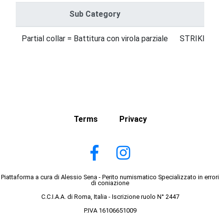
Sub Category
Partial collar = Battitura con virola parziale
STRIKING 
Terms
Privacy
Piattaforma a cura di Alessio Sena - Perito numismatico Specializzato in errori
di coniazione
C.C.I.A.A. di Roma, Italia - Iscrizione ruolo N° 2447
P.IVA 16106651009