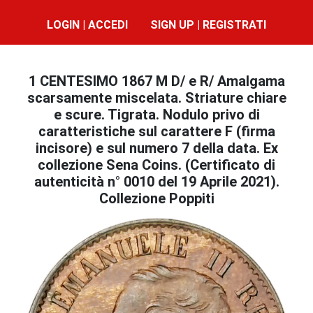
LOGIN | ACCEDI
SIGN UP | REGISTRATI
1 CENTESIMO 1867 M D/ e R/ Amalgama
scarsamente miscelata. Striature chiare
e scure. Tigrata. Nodulo privo di
caratteristiche sul carattere F (firma
incisore) e sul numero 7 della data. Ex
collezione Sena Coins. (Certificato di
autenticità n° 0010 del 19 Aprile 2021).
Collezione Poppiti