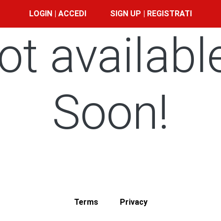
LOGIN | ACCEDI
SIGN UP | REGISTRATI
ot availabl
Soon!
Terms
Privacy