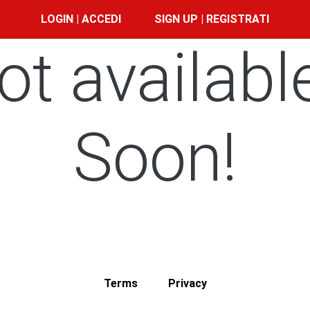
LOGIN | ACCEDI
SIGN UP | REGISTRATI
ot availabl
Soon!
Terms
Privacy