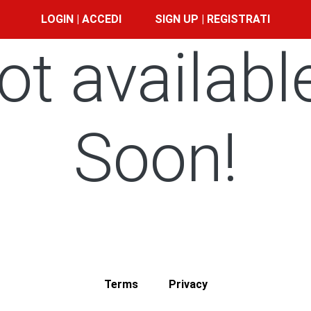
LOGIN | ACCEDI
SIGN UP | REGISTRATI
ot availabl
Soon!
Terms
Privacy