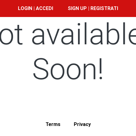
LOGIN | ACCEDI
SIGN UP | REGISTRATI
ot availabl
Soon!
Terms
Privacy