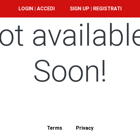
LOGIN | ACCEDI
SIGN UP | REGISTRATI
ot availabl
Soon!
Terms
Privacy