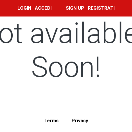
LOGIN | ACCEDI
SIGN UP | REGISTRATI
ot availabl
Soon!
Terms
Privacy