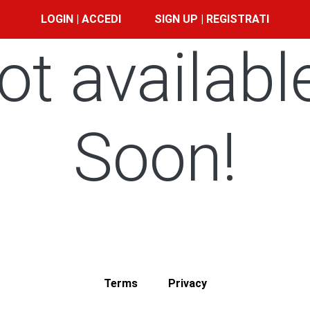
LOGIN | ACCEDI
SIGN UP | REGISTRATI
ot availabl
Soon!
Terms
Privacy