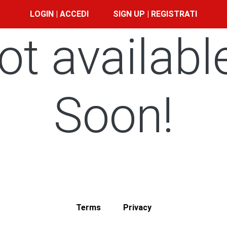
LOGIN | ACCEDI
SIGN UP | REGISTRATI
ot availabl
Soon!
Terms
Privacy