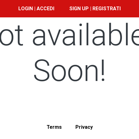
LOGIN | ACCEDI
SIGN UP | REGISTRATI
ot availabl
Soon!
Terms
Privacy