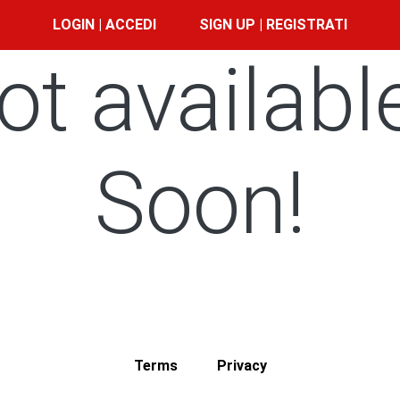
LOGIN | ACCEDI
SIGN UP | REGISTRATI
ot availabl
Soon!
Terms
Privacy