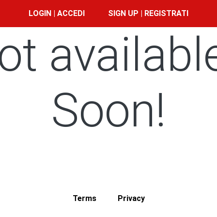
LOGIN | ACCEDI
SIGN UP | REGISTRATI
ot availabl
Soon!
Terms
Privacy