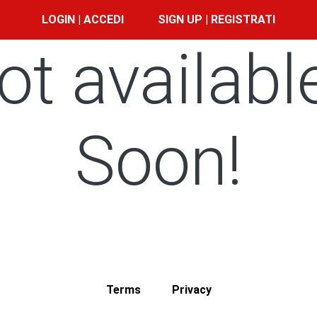
LOGIN | ACCEDI
SIGN UP | REGISTRATI
ot availabl
Soon!
Terms
Privacy