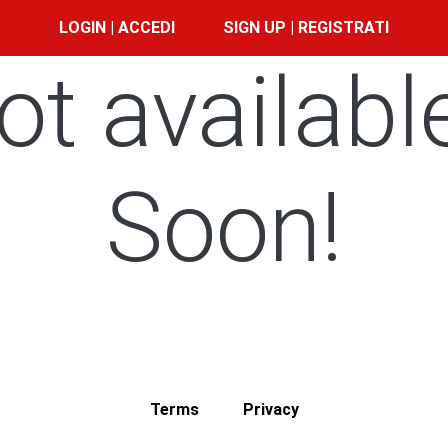
LOGIN | ACCEDI
SIGN UP | REGISTRATI
ot availabl
Soon!
Terms
Privacy