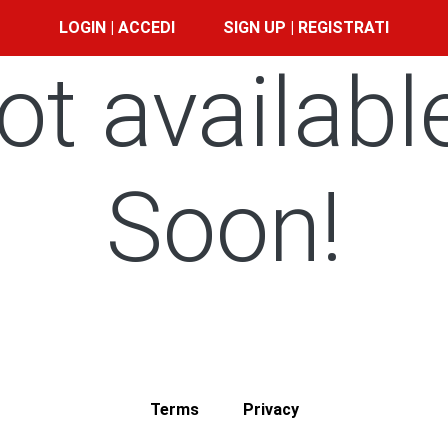
LOGIN | ACCEDI
SIGN UP | REGISTRATI
ot availabl
Soon!
Terms
Privacy