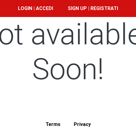
LOGIN | ACCEDI
SIGN UP | REGISTRATI
ot availabl
Soon!
Terms
Privacy