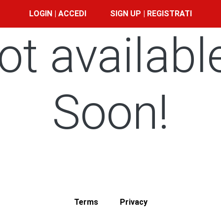
LOGIN | ACCEDI
SIGN UP | REGISTRATI
ot availabl
Soon!
Terms
Privacy