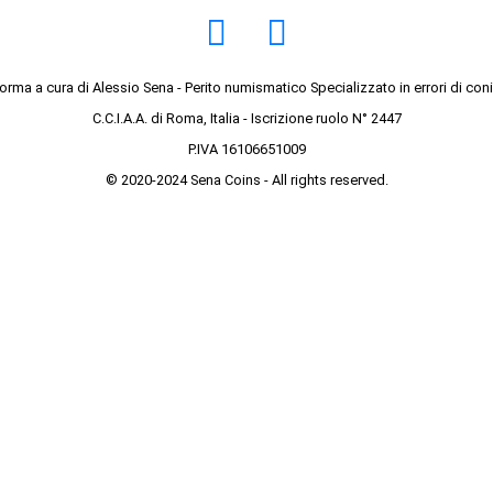
forma a cura di Alessio Sena - Perito numismatico Specializzato in errori di con
C.C.I.A.A. di Roma, Italia - Iscrizione ruolo N° 2447
P.IVA 16106651009
© 2020-2024 Sena Coins - All rights reserved.